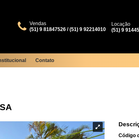
Vendas
Locação
(51) 9 81847526 / (51) 9 92214010
(51) 9 9144
nstitucional
Contato
SA
Descri
Código d