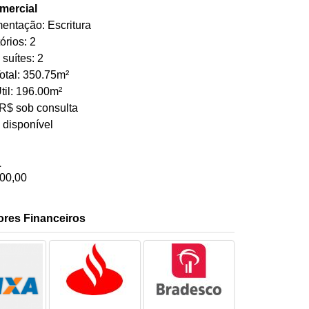
mercial
ntação: Escritura
órios: 2
suítes: 2
otal: 350.75m²
til: 196.00m²
R$ sob consulta
 disponível
a
00,00
ores Financeiros