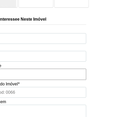
Interessee Neste Imóvel
*
e
do Imóvel*
gem