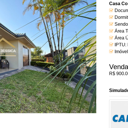
Casa Co
Docume
Dormit
Sendo 
Área T
Área Ú
IPTU: 
Imóvel
Vend
R$ 900.0
Simulad